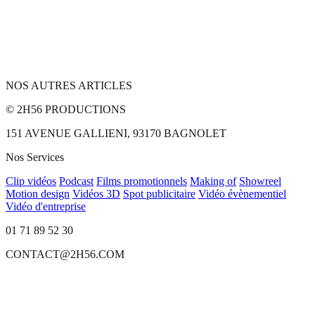
NOS AUTRES ARTICLES
© 2H56 PRODUCTIONS
151 AVENUE GALLIENI, 93170 BAGNOLET
Nos Services
Clip vidéos
Podcast
Films promotionnels
Making of
Showreel
Motion design
Vidéos 3D
Spot publicitaire
Vidéo évènementiel
Vidéo d'entreprise
01 71 89 52 30
CONTACT@2H56.COM