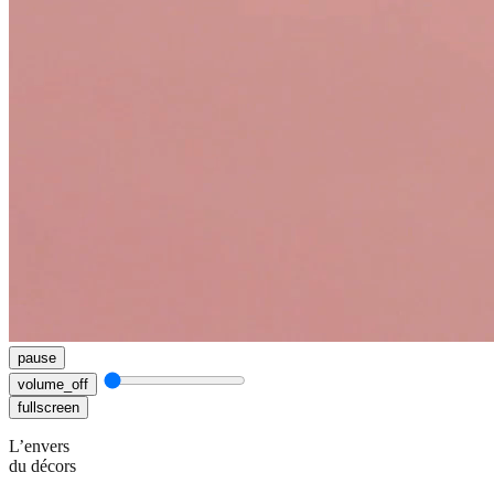
pause
volume_off
fullscreen
L’envers
du décors