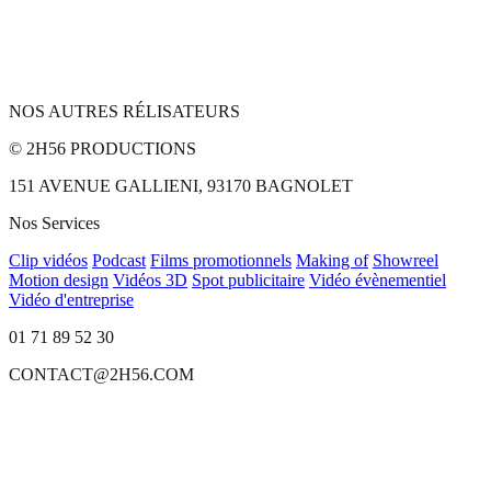
NOS AUTRES RÉLISATEURS
© 2H56 PRODUCTIONS
151 AVENUE GALLIENI, 93170 BAGNOLET
Nos Services
Clip vidéos
Podcast
Films promotionnels
Making of
Showreel
Motion design
Vidéos 3D
Spot publicitaire
Vidéo évènementiel
Vidéo d'entreprise
01 71 89 52 30
CONTACT@2H56.COM