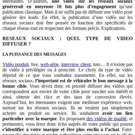
internautes. D’ailleurs,
une vidéo sur les réseaux sociaux
générerait en moyenne 10 fois plus d’engagement
qu’une
publication classique. Mais il ne suffit pas de diffuser une vidéo pour
générer des leads. En effet, la publication d’une vidéo sur les
réseaux sociaux doit être pensée en fonction des spécificités de
chaque réseau tout en respectant des formats précis. Explications.
RESEAUX SOCIAUX : QUEL TYPE DE VIDEO
DIFFUSER ?
LA PUISSANCE DES MESSAGES
Vidéo produit
, live,
web-série
,
interview client
, tuto… Il n’existe pas
de vidéo à privilégier ou à proscrire. Le choix du type de vidéo
dépend de ce que vous souhaitez transmettre. En effet, sur les
réseaux sociaux,
l’important est de véhiculer le bon message à la
bonne cible
. Vous devez donc en priorité diffuser des vidéos qui
correspondent aux envies de votre cible pour susciter son intérêt et
ainsi, obtenir des clics et des taux de conversion élevés.
Aujourd’hui, les internautes exigent une meilleure expérience web,
surtout sur les réseaux sociaux. Ils ne veulent pas simplement
acheter un produit ou service. Ils souhaitent
avoir un lien
particulier avec la marque
. En proposant
des vidéos de qualité
, et
pertinentes, vous ferez donc écho auprès de votre public qui pourra
s’identifier à votre marque et être plus enclin à l’achat
. Faire
passer des émotions et rendre authentique votre message est la clé de