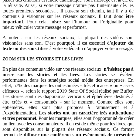
la réussite. Aussi, si votre message n’attire pas l’internaute dès les
toutes premières secondes… Il passera son chemin, tant il y a de
contenus à visionner sur les réseaux sociaux. Il faut donc
être
impactant
. Pour cela, misez sur l’humour ou l’originalité pour
mieux véhiculer votre message et performer.
A noter : sur les réseaux sociaux, la plupart des vidéos sont
visionnées sans son. C’est pourquoi, il est essentiel d’
ajouter du
texte ou des sous-titres
à votre vidéo afin d’appuyer votre message.
ZOOM SUR LES STORIES ET LES LIVES
En plus des contenus vidéo sur vos réseaux sociaux,
n’hésitez pas à
miser sur les stories et les lives
. Les stories se révèlent
performantes dans les stratégies social média des entreprises. En
effet, 57% des marques les ont estimées « très efficaces » ou « assez
efficaces », selon le rapport 2019 State Of Social réalisé par Buffer.
Les stories sont des diaporamas verticaux et éphémères destinés à
être créés et « consommés » sur le moment. Comme elles sont
éphémères, elles sont plus propices à l’amusement et à
l’expérimentation.
Les stories ont un caractère très authentique
et très personnel
. Pour les marques, elles sont l’opportunité de créer
un lien avec les consommateurs. Il en est de même pour les lives, qui
sont disponibles sur la plupart des réseaux sociaux. Ce format
permet de
diffuser une conférence, un événement, de présenter