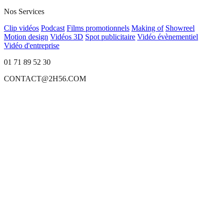
Nos Services
Clip vidéos
Podcast
Films promotionnels
Making of
Showreel
Motion design
Vidéos 3D
Spot publicitaire
Vidéo évènementiel
Vidéo d'entreprise
01 71 89 52 30
CONTACT@2H56.COM