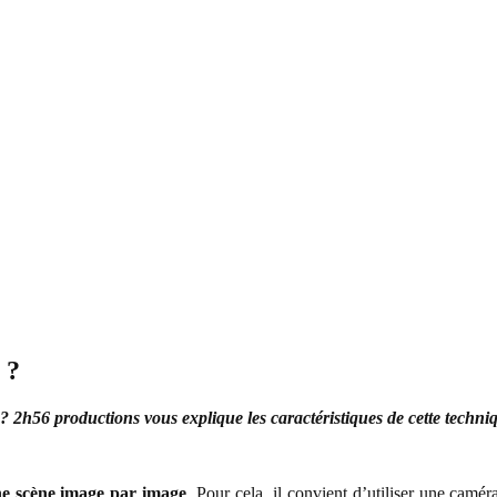
 ?
? 2h56 productions vous explique les caractéristiques de cette techniqu
ne scène image par image
. Pour cela, il convient d’utiliser une camér