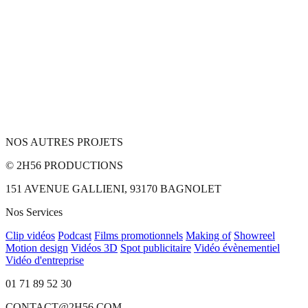
NOS AUTRES PROJETS
© 2H56 PRODUCTIONS
151 AVENUE GALLIENI, 93170 BAGNOLET
Nos Services
Clip vidéos
Podcast
Films promotionnels
Making of
Showreel
Motion design
Vidéos 3D
Spot publicitaire
Vidéo évènementiel
Vidéo d'entreprise
01 71 89 52 30
CONTACT@2H56.COM