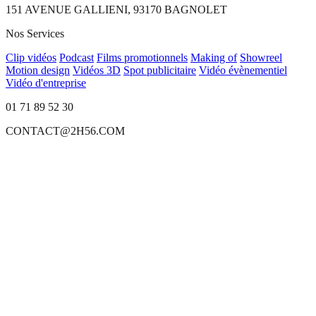
151 AVENUE GALLIENI, 93170 BAGNOLET
Nos Services
Clip vidéos
Podcast
Films promotionnels
Making of
Showreel
Motion design
Vidéos 3D
Spot publicitaire
Vidéo évènementiel
Vidéo d'entreprise
01 71 89 52 30
CONTACT@2H56.COM