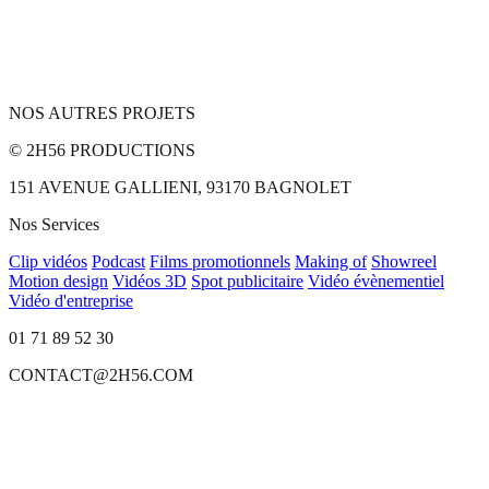
NOS AUTRES PROJETS
© 2H56 PRODUCTIONS
151 AVENUE GALLIENI, 93170 BAGNOLET
Nos Services
Clip vidéos
Podcast
Films promotionnels
Making of
Showreel
Motion design
Vidéos 3D
Spot publicitaire
Vidéo évènementiel
Vidéo d'entreprise
01 71 89 52 30
CONTACT@2H56.COM